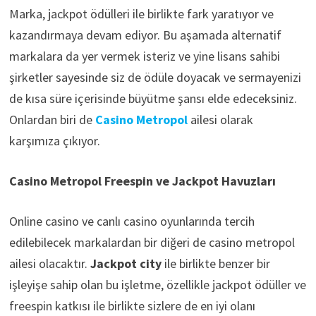
Marka, jackpot ödülleri ile birlikte fark yaratıyor ve
kazandırmaya devam ediyor. Bu aşamada alternatif
markalara da yer vermek isteriz ve yine lisans sahibi
şirketler sayesinde siz de ödüle doyacak ve sermayenizi
de kısa süre içerisinde büyütme şansı elde edeceksiniz.
Onlardan biri de
Casino Metropol
ailesi olarak
karşımıza çıkıyor.
Casino Metropol Freespin ve Jackpot Havuzları
Online casino ve canlı casino oyunlarında tercih
edilebilecek markalardan bir diğeri de casino metropol
ailesi olacaktır.
Jackpot city
ile birlikte benzer bir
işleyişe sahip olan bu işletme, özellikle jackpot ödüller ve
freespin katkısı ile birlikte sizlere de en iyi olanı