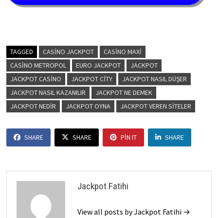
TAGGED
CASINO JACKPOT
CASINO MAXI
CASINO METROPOL
EURO JACKPOT
JACKPOT
JACKPOT CASINO
JACKPOT CITY
JACKPOT NASIL DÜŞER
JACKPOT NASIL KAZANILIR
JACKPOT NE DEMEK
JACKPOT NEDIR
JACKPOT OYNA
JACKPOT VEREN SITELER
SHARE
SHARE
PIN IT
SHARE
Jackpot Fatihi
View all posts by Jackpot Fatihi →