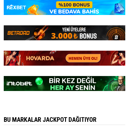
BU MARKALAR JACKPOT DAĞITIYOR