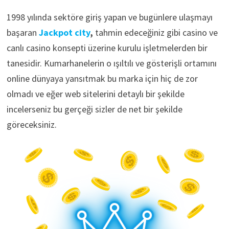
1998 yılında sektöre giriş yapan ve bugünlere ulaşmayı
başaran
Jackpot city
,
tahmin edeceğiniz gibi casino ve
canlı casino konsepti üzerine kurulu işletmelerden bir
tanesidir. Kumarhanelerin o ışıltılı ve gösterişli ortamını
online dünyaya yansıtmak bu marka için hiç de zor
olmadı ve eğer web sitelerini detaylı bir şekilde
incelerseniz bu gerçeği sizler de net bir şekilde
göreceksiniz.