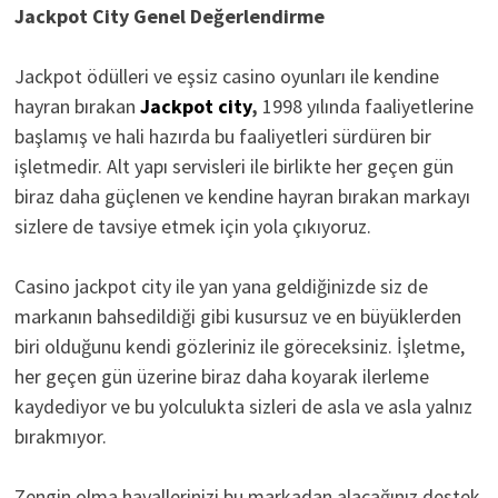
Jackpot City Genel Değerlendirme
Jackpot ödülleri ve eşsiz casino oyunları ile kendine
hayran bırakan
Jackpot city
,
1998 yılında faaliyetlerine
başlamış ve hali hazırda bu faaliyetleri sürdüren bir
işletmedir. Alt yapı servisleri ile birlikte her geçen gün
biraz daha güçlenen ve kendine hayran bırakan markayı
sizlere de tavsiye etmek için yola çıkıyoruz.
Casino jackpot city ile yan yana geldiğinizde siz de
markanın bahsedildiği gibi kusursuz ve en büyüklerden
biri olduğunu kendi gözleriniz ile göreceksiniz. İşletme,
her geçen gün üzerine biraz daha koyarak ilerleme
kaydediyor ve bu yolculukta sizleri de asla ve asla yalnız
bırakmıyor.
Zengin olma hayallerinizi bu markadan alacağınız destek