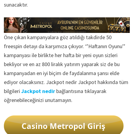
sunacaktır.
Öne çıkan kampanyalara göz atıldığı takdirde 50
freespin detayı da karşımıza çıkıyor. ‘’Haftanın Oyunu’’
kampanyası ile birlikte her hafta bir yeni oyun sizleri
bekliyor ve en az 800 liralık yatırım yaparak siz de bu
kampanyadan en iyi biçim de faydalanma şansı elde
ediyor olacaksınız. Jackpot nedir Jackpot hakkında tüm
bilgileri
Jackpot nedir
bağlantısına tıklayarak
öğrenebileceğinizi unutamayın.