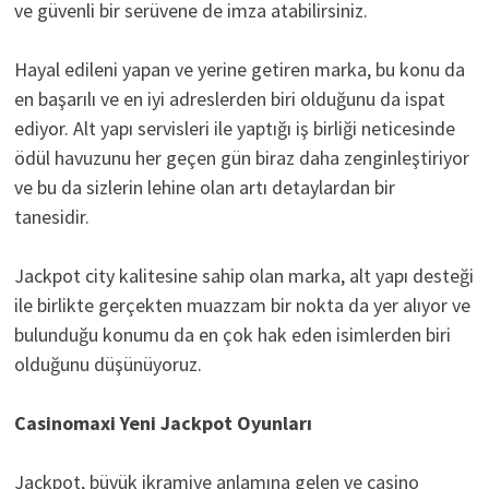
ve güvenli bir serüvene de imza atabilirsiniz.
Hayal edileni yapan ve yerine getiren marka, bu konu da
en başarılı ve en iyi adreslerden biri olduğunu da ispat
ediyor. Alt yapı servisleri ile yaptığı iş birliği neticesinde
ödül havuzunu her geçen gün biraz daha zenginleştiriyor
ve bu da sizlerin lehine olan artı detaylardan bir
tanesidir.
Jackpot city kalitesine sahip olan marka, alt yapı desteği
ile birlikte gerçekten muazzam bir nokta da yer alıyor ve
bulunduğu konumu da en çok hak eden isimlerden biri
olduğunu düşünüyoruz.
Casinomaxi Yeni Jackpot Oyunları
Jackpot, büyük ikramiye anlamına gelen ve casino