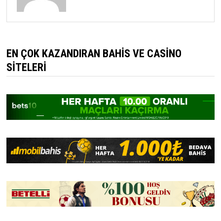
EN ÇOK KAZANDIRAN BAHIS VE CASINO
SITELERI