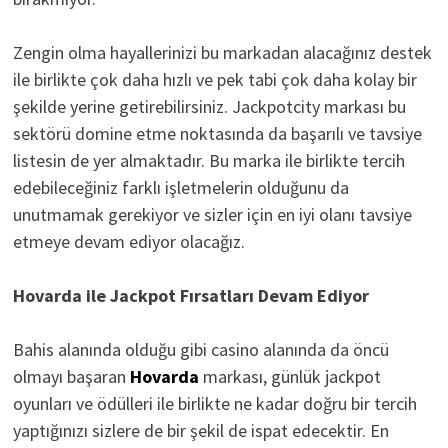
Zengin olma hayallerinizi bu markadan alacağınız destek
ile birlikte çok daha hızlı ve pek tabi çok daha kolay bir
şekilde yerine getirebilirsiniz. Jackpotcity markası bu
sektörü domine etme noktasında da başarılı ve tavsiye
listesin de yer almaktadır. Bu marka ile birlikte tercih
edebileceğiniz farklı işletmelerin olduğunu da
unutmamak gerekiyor ve sizler için en iyi olanı tavsiye
etmeye devam ediyor olacağız.
Hovarda ile Jackpot Fırsatları Devam Ediyor
Bahis alanında olduğu gibi casino alanında da öncü
olmayı başaran
Hovarda
markası, günlük jackpot
oyunları ve ödülleri ile birlikte ne kadar doğru bir tercih
yaptığınızı sizlere de bir şekil de ispat edecektir. En