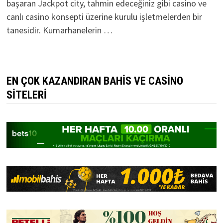
başaran Jackpot city, tahmin edeceğiniz gibi casino ve
canlı casino konsepti üzerine kurulu işletmelerden bir
tanesidir. Kumarhanelerin …
EN ÇOK KAZANDIRAN BAHIS VE CASINO
SITELERI