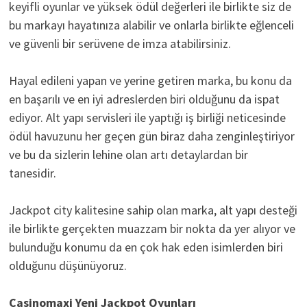
keyifli oyunlar ve yüksek ödül değerleri ile birlikte siz de
bu markayı hayatınıza alabilir ve onlarla birlikte eğlenceli
ve güvenli bir serüvene de imza atabilirsiniz.
Hayal edileni yapan ve yerine getiren marka, bu konu da
en başarılı ve en iyi adreslerden biri olduğunu da ispat
ediyor. Alt yapı servisleri ile yaptığı iş birliği neticesinde
ödül havuzunu her geçen gün biraz daha zenginleştiriyor
ve bu da sizlerin lehine olan artı detaylardan bir
tanesidir.
Jackpot city kalitesine sahip olan marka, alt yapı desteği
ile birlikte gerçekten muazzam bir nokta da yer alıyor ve
bulunduğu konumu da en çok hak eden isimlerden biri
olduğunu düşünüyoruz.
Casinomaxi Yeni Jackpot Oyunları