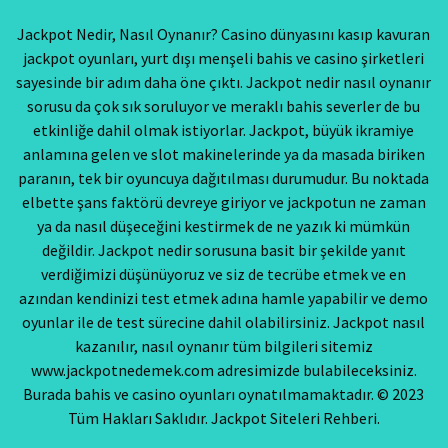
Jackpot Nedir, Nasıl Oynanır? Casino dünyasını kasıp kavuran
jackpot oyunları, yurt dışı menşeli bahis ve casino şirketleri
sayesinde bir adım daha öne çıktı. Jackpot nedir nasıl oynanır
sorusu da çok sık soruluyor ve meraklı bahis severler de bu
etkinliğe dahil olmak istiyorlar. Jackpot, büyük ikramiye
anlamına gelen ve slot makinelerinde ya da masada biriken
paranın, tek bir oyuncuya dağıtılması durumudur. Bu noktada
elbette şans faktörü devreye giriyor ve jackpotun ne zaman
ya da nasıl düşeceğini kestirmek de ne yazık ki mümkün
değildir. Jackpot nedir sorusuna basit bir şekilde yanıt
verdiğimizi düşünüyoruz ve siz de tecrübe etmek ve en
azından kendinizi test etmek adına hamle yapabilir ve demo
oyunlar ile de test sürecine dahil olabilirsiniz. Jackpot nasıl
kazanılır, nasıl oynanır tüm bilgileri sitemiz
www.jackpotnedemek.com adresimizde bulabileceksiniz.
Burada bahis ve casino oyunları oynatılmamaktadır. © 2023
Tüm Hakları Saklıdır. Jackpot Siteleri Rehberi.